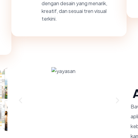
dengan desain yang menarik,
kreatif, dan sesuai tren visual
terkini.
Baw
ap
keb
ka